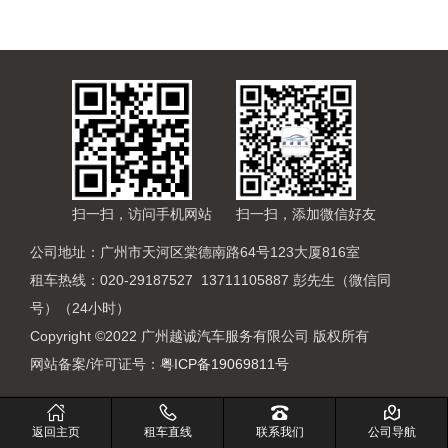
扫一扫，访问手机网站
扫一扫，添加微信好友
公司地址：广州市天河区棠德南路64号123大厦816室
租车热线：020-29187527 13711105887 彭先生（微信同
号）（24小时）
Copyright ©2022 广州越诚汽车服务有限公司 版权所有
网站备案/许可证号：
粤ICP备19069811号
返回主页
租车直线
联系我们
公司导航